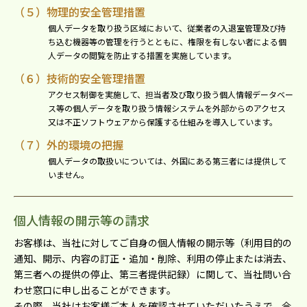
（５）物理的安全管理措置
個⼈データを取り扱う区域において、従業者の⼊退室管理及び持
ち込む機器等の管理を⾏うとともに、権限を有しない者による個
⼈データの閲覧を防⽌する措置を実施しています。
（６）技術的安全管理措置
アクセス制御を実施して、担当者及び取り扱う個⼈情報データベー
ス等の個⼈データを取り扱う情報システムを外部からのアクセス
⼜は不正ソフトウェアから保護する仕組みを導⼊しています。
（７）外的環境の把握
個⼈データの取扱いについては、外国にある第三者には提供して
いません。
個⼈情報の開⽰等の請求
お客様は、当社に対してご⾃⾝の個⼈情報の開⽰等（利⽤⽬的の
通知、開⽰、内容の訂正・追加・削除、利⽤の停⽌または消去、
第三者への提供の停⽌、第三者提供記録）に関して、当社問い合
わせ窓⼝に申し出ることができます。
その際、当社はお客様ご本⼈を確認させていただいたうえで、合