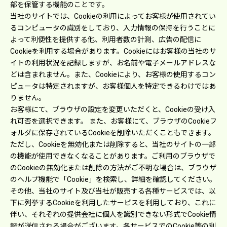
部を保管する機能のことです。
当社のサイトでは、Cookieの利⽤によってお客様が使⽤されてい
るコンピュータの識別をしており、⼊⼒情報の保持を⾏うことに
よって利便性を提供する他、利⽤者数の計測、広告の配信に
Cookieを利⽤する場合があります。Cookieにはお客様の当社のサ
イトの利⽤状況を記録しますが、お名前や電⼦メールアドレスな
どは含まれません。また、Cookieにより、お客様の使⽤するコン
ピュータは特定されますが、お客様個⼈を特定できるわけではあ
りません。
お客様にて、ブラウザの設定を変更いただくと、Cookieの受け⼊
れ可否を選択できます。 また、お客様にて、ブラウザのCookieフ
ォルダに保存されているCookieを削除いただくこともできます。
ただし、Cookieを無効化または削除すると、当社のサイトの⼀部
の機能が使⽤できなくなることがあります。ご利⽤のブラウザで
のCookieの無効化または削除の⽅法がご不明な場合は、ブラウザ
のヘルプ機能で「Cookie」を検索し、詳細を確認してください。
その他、当社のサイト及び当社が販売する各種サービスでは、以
下に列挙するCookieを利⽤したサービスを利⽤しており、これに
伴い、それぞれの提供会社に個⼈を識別できない形式でCookie情
報が送信される場合がございます。各サービスでのCookie等の利